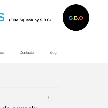
MS
(Elite Squash by S.B.C)
os
Contacto
Blog