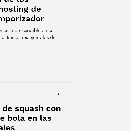
ghosting de
mporizador
r es imprescindible en tu
uí tienes tres ejemplos de
 de squash con
e bola en las
ales