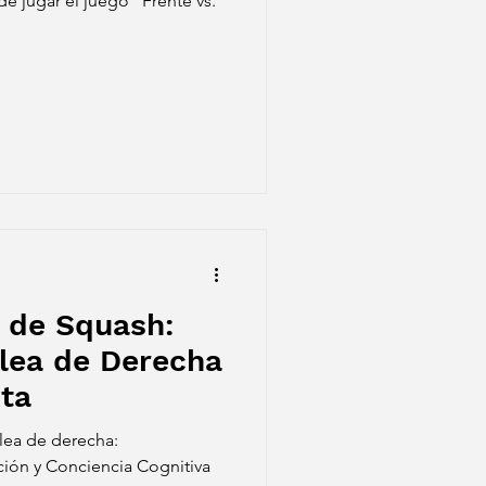
de jugar el juego "Frente vs.
 de Squash:
lea de Derecha
ta
olea de derecha:
ción y Conciencia Cognitiva