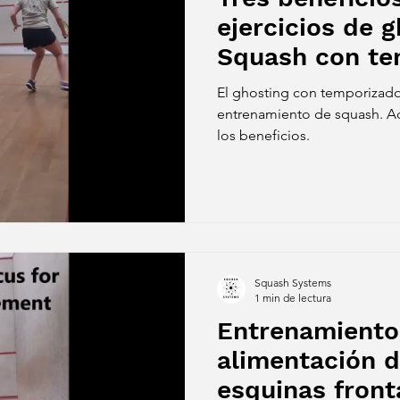
ejercicios de 
Squash con te
El ghosting con temporizado
entrenamiento de squash. Aq
los beneficios.
Squash Systems
1 min de lectura
Entrenamiento
alimentación d
esquinas front