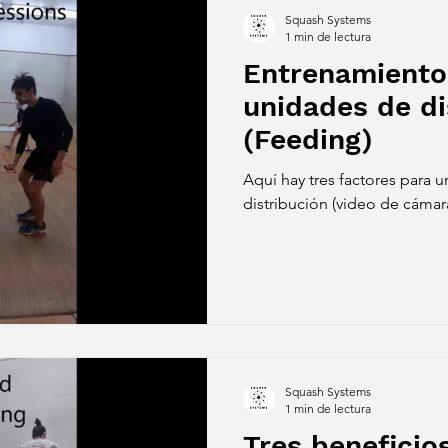
Squash Systems
1 min de lectura
Entrenamiento
unidades de di
(Feeding)
Aquí hay tres factores para 
distribución (video de cámara
Squash Systems
1 min de lectura
Tres beneficio