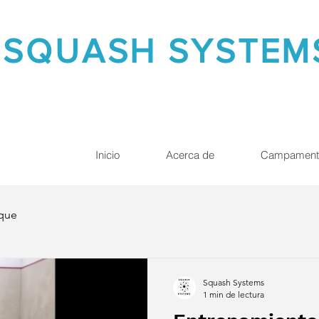
SQUASH SYSTE
Inicio
Acerca de
Campament
que
Squash Systems
1 min de lectura