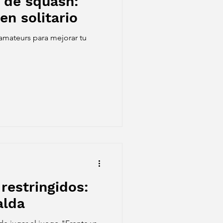
 de squash:
 en solitario
a amateurs para mejorar tu
restringidos:
alda