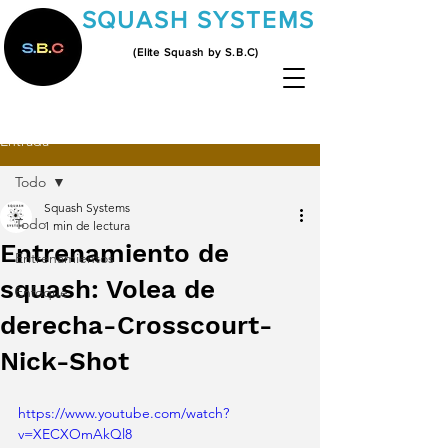
SQUASH SYSTEMS
(Elite Squash by S.B.C)
Entrada
Todo
Squash Systems
Todo
1 min de lectura
Entrenamiento de
Entrenamientos
squash: Volea de
Enfoque
derecha-Crosscourt-
Nick-Shot
https://www.youtube.com/watch?
v=XECXOmAkQl8