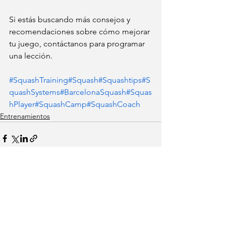
Si estás buscando más consejos y 
recomendaciones sobre cómo mejorar 
tu juego, contáctanos para programar 
una lección.
#SquashTraining
#Squash
#Squashtips
#S
quashSystems
#BarcelonaSquash
#Squas
hPlayer
#SquashCamp
#SquashCoach
Entrenamientos
Ver todo
Entradas recientes