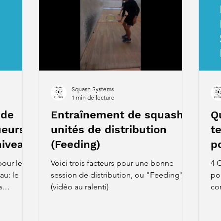
Squash Systems
1 min de lecture
 de
Entraînement de squash:
Q
ueurs
unités de distribution
t
niveau
(Feeding)
p
s
pour les
Voici trois facteurs pour une bonne
4 
au: le
session de distribution, ou "Feeding"
po
a
(vidéo au ralenti)
co
dé