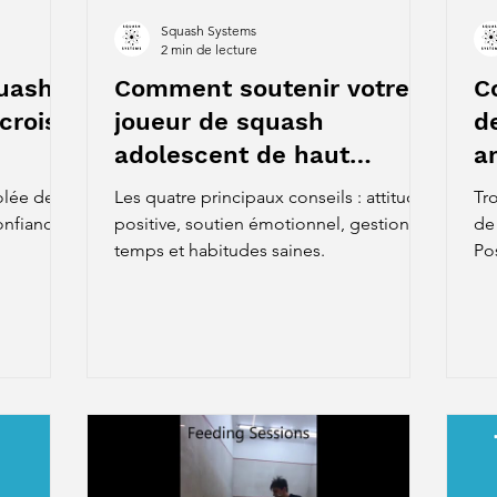
Squash Systems
2 min de lecture
uash:
Comment soutenir votre
C
croisé
joueur de squash
d
adolescent de haut
a
niveau ?
volée de
Les quatre principaux conseils : attitude
Tro
onfiance,
positive, soutien émotionnel, gestion du
de 
temps et habitudes saines.
Po
po