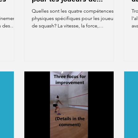
squash
Quelles sont les quatre compétences
Tro
aînement
physiques spécifiques pour les joueurs
l'a
s des
de squash? La vitesse, la force,
av
l'endurance et l'agilité.