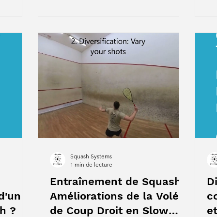
Squash Systems
1 min de lecture
Entraînement de Squash :
D
d'un
Améliorations de la Volée
c
h ?
de Coup Droit en Slow
e