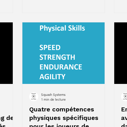
Squash Systems
1 min de lecture
Quatre compétences
E
ng de
physiques spécifiques
a
és
pour les joueurs de
d