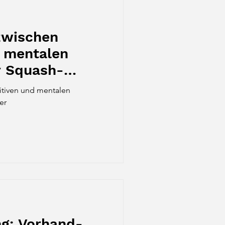
zwischen
d mentalen
r Squash-
itiven und mentalen
er
ng: Vorhand-