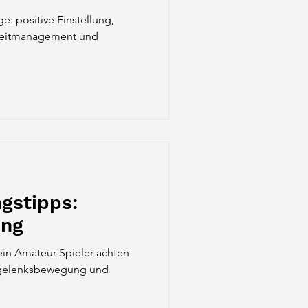
ge: positive Einstellung,
 Zeitmanagement und
gstipps:
ing
 ein Amateur-Spieler achten
ndgelenksbewegung und