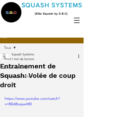
SQUASH SYSTEMS
(Elite Squash by S.B.C)
Post
Tous
Squash Systems
Tous
1 min de lecture
Entrainement de
Entraînements
Squash: Volée de coup
Notre approche
droit
https://www.youtube.com/watch?
v=Blk6BsqweW0