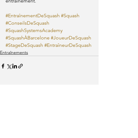
entraînement.
#EntraînementDeSquash
#Squash
#ConseilsDeSquash
#SquashSystemsAcademy
#SquashÀBarcelone
#JoueurDeSquash
#StageDeSquash
#EntraîneurDeSquash
Entraînements
Voir tout
Posts récents