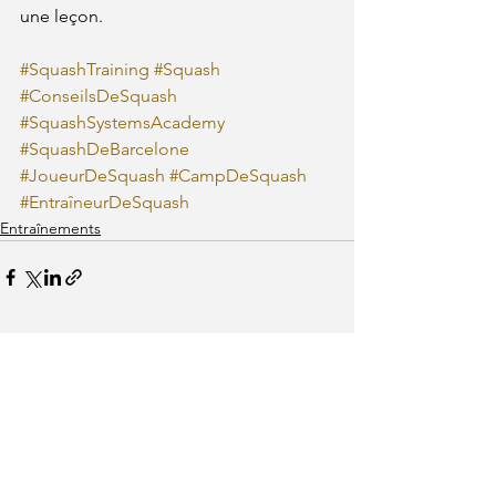
une leçon.
#SquashTraining
#Squash
#ConseilsDeSquash
#SquashSystemsAcademy
#SquashDeBarcelone
#JoueurDeSquash
#CampDeSquash
#EntraîneurDeSquash
Entraînements
Voir tout
Posts récents