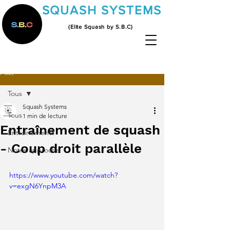
SQUASH SYSTEMS
(Elite Squash by S.B.C)
Post
Tous
Squash Systems
Tous
1 min de lecture
Entraînement de squash
Entraînements
- Coup droit parallèle
Notre approche
https://www.youtube.com/watch?
v=exgN6YnpM3A