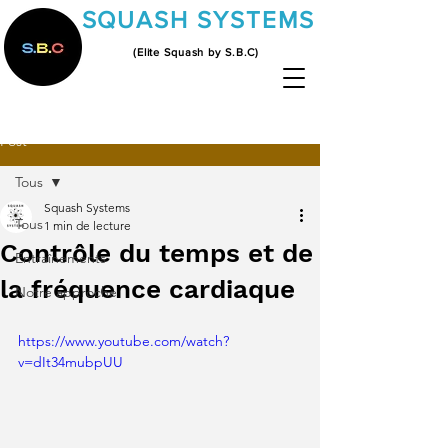
SQUASH SYSTEMS
(Elite Squash by S.B.C)
Post
Tous
Squash Systems
Tous
1 min de lecture
Contrôle du temps et de
Entraînements
la fréquence cardiaque
Notre approche
https://www.youtube.com/watch?
v=dIt34mubpUU